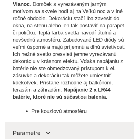
Vianoc.
Domček s vyrezávaným jarným
motívom sa skvele hodí aj na Veľkú noc a v iné
ročné obdobie. Dekoráciu stačí iba zavesiť do
okna, na stenu alebo len tak postaviť na parapet
či poličku. Teplá farba svetla navodí útulnú a
nevšednú atmosféru. Zabudované LED diódy sú
veľmi úsporné a majú príjemnú a dlhú svietivosť.
Ich nežné svetlo presvieti jemne vyrezávanú
dekoráciu v krásnom efektu. Vďaka napájaniu z
batérie nie ste obmedzovaný prístupom k el.
zásuvke a dekoráciu tak môžete umiestniť
kdekoľvek. Pristane rozhodne aj balkónom,
terasám a záhradám.
Napájanie 2 x LR44
batérie, ktoré nie sú súčasťou balenia.
Pre kouzlovú atmosféru
Parametre