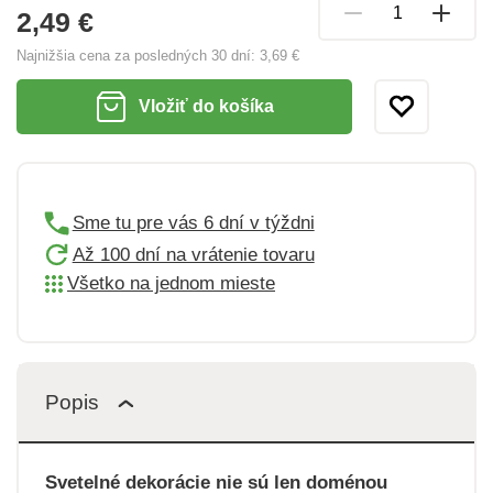
2,49 €
Najnižšia cena za posledných 30 dní:
3,69 €
Vložiť do košíka
Sme tu pre vás 6 dní v týždni
Až 100 dní na vrátenie tovaru
Všetko na jednom mieste
Popis
Svetelné dekorácie nie sú len doménou