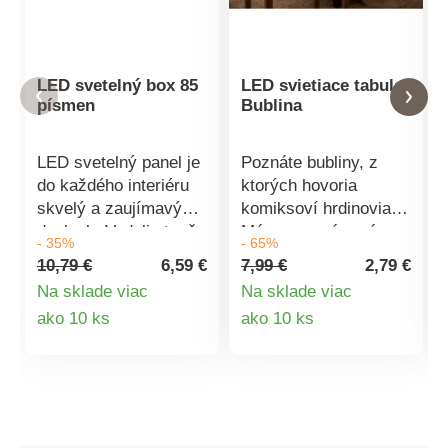
LED svetelný box 85
LED svietiace tabule
písmen
Bublina
LED svetelný panel je
Poznáte bubliny, z
do každého interiéru
ktorých hovoria
skvelý a zaujímavý
komiksoví hrdinovia?
doplnok. Vedeli ste, že
Máme pre vás práve
- 35%
- 65%
za vás dokáže
takú, podsvietenú 5
10,79 €
6,59 €
7,99 €
2,79 €
oznámiť takmer
LED diódami. A vôbec
Na sklade viac
Na sklade viac
čokoľvek? A to
nemusí zostať
Detail
Detail
ako 10 ks
ako 10 ks
celkom originálne.
prázdna.
Stačí vybrať vhodné
Popisovačom, ktorý je
produktu
produktu
písmená a jednoducho
súčasťou balenia do
ich zasunúť do drážok
nej môžete originálne
prednej strany boxu.
oznámiť všetko, čo
Rozsvietením panelu
máte na srdci. Milé