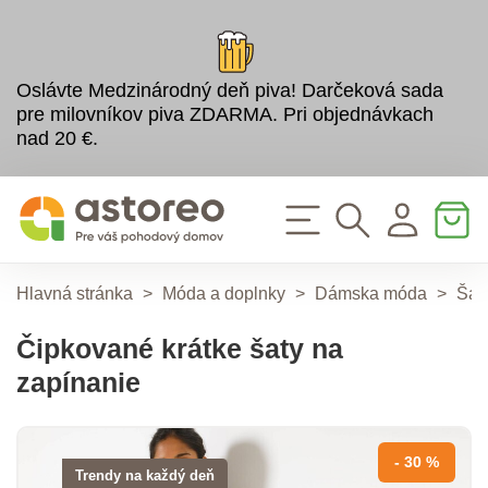
Oslávte Medzinárodný deň piva! Darčeková sada
pre milovníkov piva ZDARMA. Pri objednávkach
nad 20 €.
Hlavná stránka
>
Móda a doplnky
>
Dámska móda
>
Šat
Čipkované krátke šaty na
zapínanie
- 30 %
Trendy na každý deň