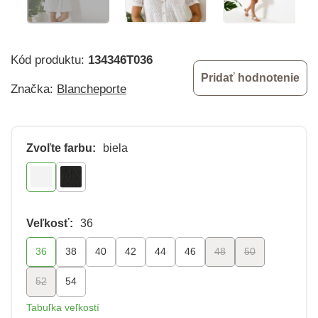
Kód produktu:
134346T036
Pridať hodnotenie
Značka:
Blancheporte
Zvoľte farbu:
biela
Veľkosť:
36
36
38
40
42
44
46
48
50
52
54
Tabuľka veľkostí