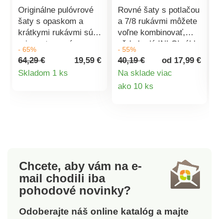
Originálne pulóvrové
Rovné šaty s potlačou
šaty s opaskom a
a 7/8 rukávmi môžete
krátkymi rukávmi sú
voľne kombinovať,
priam stvorené na
vždy budú IN! Okrúhly
- 65%
- 55%
vrstvenie na spodný
výstrih. 7/8 rukávy s
64,29 €
19,59 €
40,19 €
od 17,99 €
rolák alebo tričko. V
nariasenými plecami.
Detail
Skladom 1 ks
Na sklade viac
módnom strihu.
Manžety na gombík, s
Detail
ako 10 ks
produktu
Hladký anglický vzor
nariasením. Vzadu
+ ažúrové detaily na
prestrih na gombík. Zo
produktu
bokoch a pleciach
vzdušného padnúceho
majú transparentný
krepu. Možno prať v
efekt. Lodičkový
práčke.
výstrih. Voľné ramená.
Krátke rukávy. V
Chcete, aby vám na e-
pútkach opasok na
mail
chodili iba
zaviazanie. Rovný
pohodové novinky?
spodný lem. Možno
prať v práčke.
Odoberajte náš online katalóg a majte