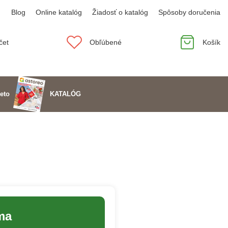
Blog
Online katalóg
Žiadosť o katalóg
Spôsoby doručenia
čet
Obľúbené
Košík
KATALÓG
eto
ma