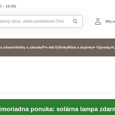
0 – 16:00)
Môj ú
 a zdravie
Hobby a záhrada
Pre deti
Výšivky
Móda a doplnky
♥ Výpredaj
♥L
imoriadna ponuka: solárna lampa zdar