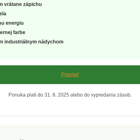
m vrátane zápichu
iela
rnu energiu
iernej farbe
ým industriálnym nádychom
Prezrieť
Ponuka platí do 31. 8. 2025 alebo do vypredania zásob.