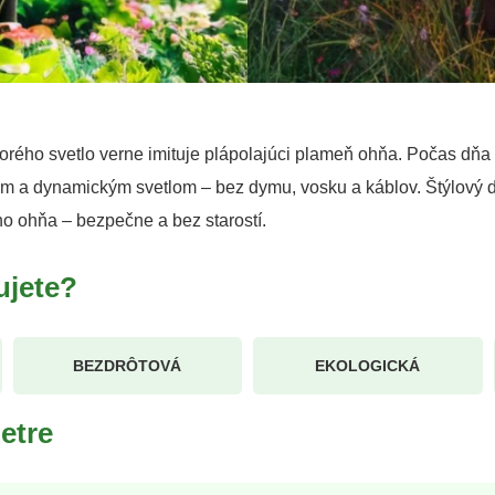
torého svetlo verne imituje plápolajúci plameň ohňa. Počas dňa
ivým a dynamickým svetlom – bez dymu, vosku a káblov. Štýlový 
o ohňa – bezpečne a bez starostí.
ujete?
BEZDRÔTOVÁ
EKOLOGICKÁ
etre