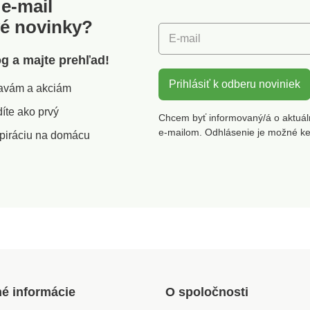
e-mail
vé novinky?
E-mail
óg a majte prehľad!
Prihlásiť k odberu noviniek
zľavám a akciám
íte ako prvý
Chcem byť informovaný/á o aktuál
e-mailom. Odhlásenie je možné k
piráciu na domácu
né informácie
O spoločnosti