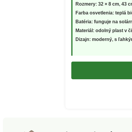
Rozmery: 32 × 8 cm, 43 c
Farba osvetlenia: teplá b
Batéria: funguje na solá
Materiál: odolný plast v č
Dizajn: moderný, s ľahk