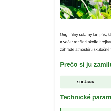
Originálny solárny lampáš, k
a večer rozžiari okolie hrej
záhrade atmosféru skutočnéh
Prečo si ju zamil
SOLÁRNA
Technické param