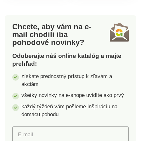
dekorácia na stôl či
umývaním.
parapet. Materiál: kov.
Rozmery: výška 26-34
cm, priemer 6-9 cm.
Chcete, aby vám na e-
mail
chodili iba
pohodové novinky?
Odoberajte náš online katalóg a majte
prehľad!
získate prednostný prístup k zľavám a
akciám
všetky novinky na e-shope uvidíte ako prvý
každý týždeň vám pošleme inšpiráciu na
domácu pohodu
E-mail