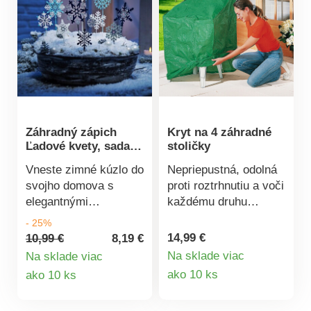
vám nedostane
vlhkosť. Ľahko ju
zbalíte do
kompaktného balíčka
so všitým uchom pre
pohodlné nosenie.
Materiál: 100%
polyester, penový
Záhradný zápich
Kryt na 4 záhradné
polyetylén. Pikniková
Ľadové kvety, sada
stoličky
deka Na občerstvenie
10 ks
v prírode Veľmi
Vneste zimné kúzlo do
Nepriepustná, odolná
pohodlná Komfortná
svojho domova s ​​
proti roztrhnutiu a voči
penová vrstva
elegantnými
každému druhu
Izolačná vrstva
dekoračnými zápichmi
počasia. Tak Váš
- 25%
Kompaktné zloženie
v tvare ľadových
záhradný nábytok
14,99 €
10,99 €
8,19 €
Jednoduché nosenie
kvetov. Skvelé na
zostane zakrytý, čistý
Na sklade viac
Na sklade viac
ozdobenie kvetináčov,
a suchý. Predĺži jeho
Detail
Detail
ako 10 ks
ako 10 ks
hrantíkov, váz alebo
životnosť a ušetrí veľa
produktu
produktu
ako štýlová zimná
práce s jeho