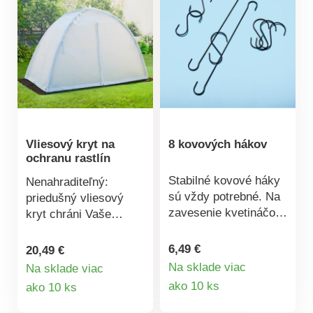
Vliesový kryt na
8 kovových hákov
ochranu rastlín
Stabilné kovové háky
Nenahraditeľný:
sú vždy potrebné. Na
priedušný vliesový
zavesenie kvetináčov,
kryt chráni Vaše
lampášov, dekorácií
rastliny pred mrazom
atď. Dodávané bez
až do -8 °C. Súčasťou
6,49 €
20,49 €
kvetináča.
balenia sú 4 kovové
Na sklade viac
Na sklade viac
Detail
kolíky na zaistenie
Detail
ako 10 ks
ako 10 ks
proti vetru.
produktu
produktu
Opakovane