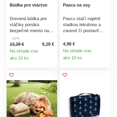
rastlínOptimálna
Búdka pre vtáctvo
Pasca na osy
mikroklímaPVC fólia
(0,08 mm) - odolná
Drevená búdka pre
Pascu stačí naplniť
voči poveternostným
vtáčiky ponúka
sladkou tekutinou a
vplyvomPevná
bezpečné miesto na
zavesiť či postaviť
oceľová
hniezdenie alebo
tam, kde lietajú osy.
- 30%
konštrukciaRolovacie
kŕmenie. Malý otvor
Nádoba so
4,99 €
13,29 €
9,29 €
okná so zipsomNízka
ich chráni pred ich
skrutkovacím
Na sklade viac
Na sklade viac
hmotnosť - ľahká
prirodzenými
uzáverom sa ľahko
Detail
Detail
manipulácia
ako 10 ks
ako 10 ks
nepriateľmi a potravu
plní aj čistí. Materiál:
produktu
produktu
v podobe semienok
plast. Rozmery:
pred dažďom. Na
priemer 13 cm, výška
zavesenie alebo
15,5 cm.
postavenie.