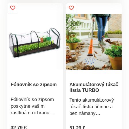
použiteľný, ľahký a
odolný voči počasiu.
Akumulácia tepla až
do -8 °C. Priedušný a
opakovane použiteľný.
So zipsom a kolíkmi
do zeme.
Gainsborough.
Fóliovník so zipsom
Akumulátorový fúkač
lístia TURBO
Fóliovník so zipsom
Tento akumulátorový
poskytne vašim
fúkač lístia účinne a
rastlinám ochranu
bez námahy
pred hmyzom a
odstraňuje lístie a
nepriaznivými
nečistoty – s
32,79 €
51,29 €