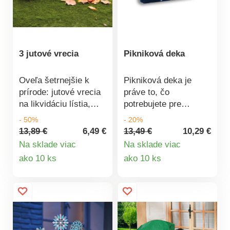
3 jutové vrecia
Pikniková deka
Oveľa šetrnejšie k
Pikniková deka je
prírode: jutové vrecia
práve to, čo
na likvidáciu lístia,
potrebujete pre
buriny alebo
komfortný oddych
- 50%
- 20%
pokosenej trávy!
alebo letné
13,89 €
6,49 €
13,49 €
10,29 €
Unesú toho veľa, sú
občerstvenie v
Na sklade viac
Na sklade viac
šetrné k životnému
prírode. Vďaka
Detail
Detail
ako 10 ks
ako 10 ks
prostrediu a je možné
penovej vrstve bude
produktu
produktu
ich uložiť, aby sa
váš pobyt v tráve ešte
ušetrilo miesto.
pohodlnejší. Spodná
strana je opatrená
izolačnou vrstvou,
ktorá zaručí, že sa k