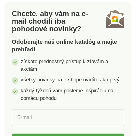
a dlhú životnosť.
na zadnej strane.
Vypínač. Nízka
Chcete, aby vám na e-
spotreba batérie.
mail
chodili iba
Vhodné na všetky
pohodové novinky?
okná, dvere s funkciou
pántov alebo posuvné
Odoberajte náš online katalóg a majte
dvere.
prehľad!
získate prednostný prístup k zľavám a
akciám
všetky novinky na e-shope uvidíte ako prvý
každý týždeň vám pošleme inšpiráciu na
domácu pohodu
E-mail