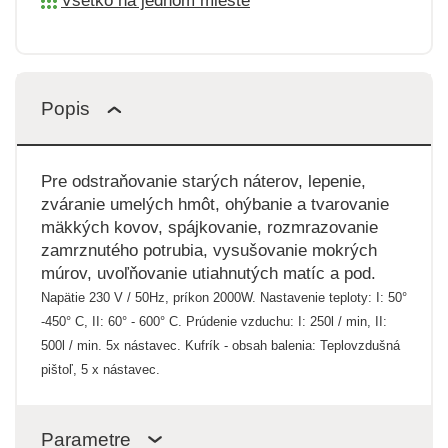
Všetko na jednom mieste
Popis
Pre odstraňovanie starých náterov, lepenie,
zváranie umelých hmôt, ohýbanie a tvarovanie
mäkkých kovov, spájkovanie, rozmrazovanie
zamrznutého potrubia, vysušovanie mokrých
múrov, uvoľňovanie utiahnutých matíc a pod.
Napätie 230 V / 50Hz, príkon 2000W.
Nastavenie teploty: I: 50°
-450° C, II: 60° - 600° C.
Prúdenie vzduchu: I: 250l / min, II:
500l / min.
5x nástavec.
Kufrík - obsah balenia: Teplovzdušná
pištoľ, 5 x nástavec.
Parametre