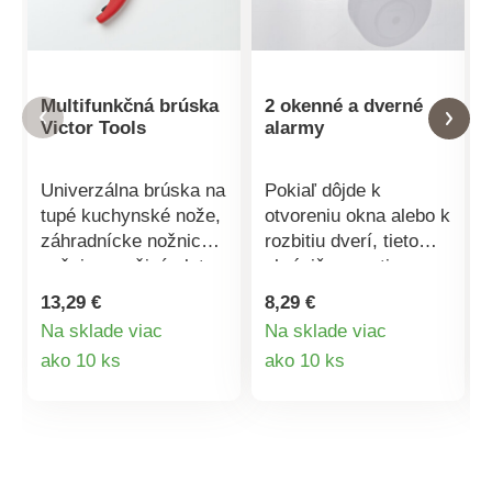
Multifunkčná brúska
2 okenné a dverné
Victor Tools
alarmy
Univerzálna brúska na
Pokiaľ dôjde k
tupé kuchynské nože,
otvoreniu okna alebo k
záhradnícke nožnice a
rozbitiu dverí, tieto
nožnice na živý plot,
chrániče spustia
sekery atď. Tento
hlučný alarm s
13,29 €
8,29 €
praktický vreckový
hlasitosťou 95 db.
Na sklade viac
Na sklade viac
multifunkčný brúsik
Upozornia Vás aj
Detail
Detail
ako 10 ks
ako 10 ks
brúsi nástroje
Vašich susedov.
všetkého druhu s
Zlodeji sa dajú na
produktu
produktu
profesionálnou
útek. Jednoduchá
presnosťou. Na
inštalácia vďaka
bezpečné používanie
samolepiacej podložke