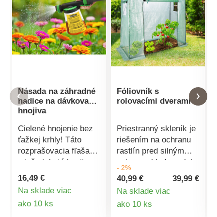
Násada na záhradné
Fóliovník s
hadice na dávkovanie
rolovacími dverami
hnojiva
Cielené hnojenie bez
Priestranný skleník je
ťažkej krhly! Táto
riešením na ochranu
rozprašovacia fľaša
rastlín pred silným
mieša tekuté hnojivo
vetrom, chladom alebo
- 2%
priamo v hadici a
prudkým dažďom.
16,49 €
40,99 €
39,99 €
rovnomerne ho
Masívny skleník má
Na sklade viac
Na sklade viac
rozptyľuje. Ľahká,
robustnú a
Detail
Detail
ako 10 ks
ako 10 ks
praktická a šetriaca
bezúdržbovú kovovú