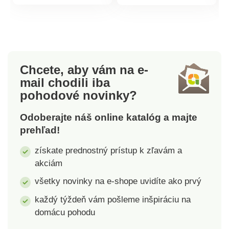
sily. Hodí sa na bežné
konštrukciu, kryt je
produktu
produktu
záhradné hadice. 3
vyrobený z
režimy striekania.
polyetylénu odolného
Nastaviteľný prietok.
voči UV žiareniu.
Gainsborough.
Dvierka s popruhmi na
ľahké upevnenie sú
Chcete, aby vám na e-
opatrené zipsom.
mail
chodili iba
Materiál: kov, plast.
pohodové novinky?
Rozmery: 200 x 77 x
169/148 cm, dvere:
Odoberajte náš online katalóg a majte
118 x 135 cm, rúrka
prehľad!
priemer 16 mm.
získate prednostný prístup k zľavám a
akciám
všetky novinky na e-shope uvidíte ako prvý
každý týždeň vám pošleme inšpiráciu na
domácu pohodu