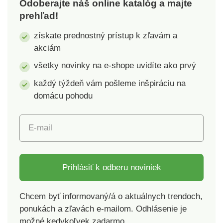
Odoberajte náš online katalóg a majte
prehľad!
získate prednostný prístup k zľavám a
akciám
všetky novinky na e-shope uvidíte ako prvý
každý týždeň vám pošleme inšpiráciu na
domácu pohodu
E-mail
Prihlásiť k odberu noviniek
Chcem byť informovaný/á o aktuálnych trendoch,
ponukách a zľavách e-mailom. Odhlásenie je
možné kedykoľvek zadarmo.