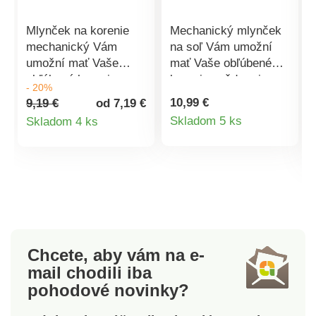
Mlynček na korenie
Mechanický mlynček
mechanický Vám
na soľ Vám umožní
umožní mať Vaše
mať Vaše obľúbené
obľúbené koreniny
koreniny vždy pri
- 20%
vždy pri ruke. Môžete
ruke. Môžete ho
10,99 €
9,19 €
od 7,19 €
ho umiestniť na voľnú
umiestniť na voľnú
Detail
Detail
Skladom 5 ks
Skladom 4 ks
plochu kuchynskej
plochu kuchynskej
produktu
produktu
linky všade tam, kde
linky všade tam, kde
ho práve potrebujete.
ho práve potrebujete.
Čerstvo namleté
Čerstvo namleté
korenie má lepšiu chuť
korenie má lepšiu chuť
i vôňu. Materiál:
i vôňu. Materiál:
drevo, keramický
drevo, plast, chróm,
mlecí mechanizmus
keramický mlecí
Chcete, aby vám na e-
mlynčeka.
mechanizmus
mail
chodili iba
mlynčeka. Rozmery: 5
pohodové novinky?
cm, v. 15 cm.