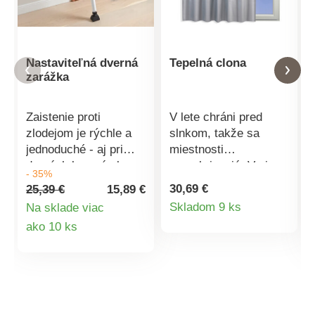
Nastaviteľná dverná
Tepelná clona
zarážka
Zaistenie proti
V lete chráni pred
zlodejom je rýchle a
slnkom, takže sa
jednoduché - aj pri
miestnosti
dverách bez zámku:
neprehrievajú. V zime
- 35%
nastavte železnú tyč
blokuje chlad. Tento
30,69 €
25,39 €
15,89 €
do výšky kľučky a
nepriehľadný izolačný
Detail
Skladom 9 ks
Na sklade viac
upnite úchopnú hlavu
záves vždy zaisťuje
Detail
ako 10 ks
produktu
pod uhlom pod kľučku
príjemnú klímu a
alebo kľučku. Vhodné
pomáha šetriť náklady
produktu
aj na zaistenie okien a
na vykurovanie.
posuvných dverí.
Pevná ochrana proti
zlodejom. Jednoduchá