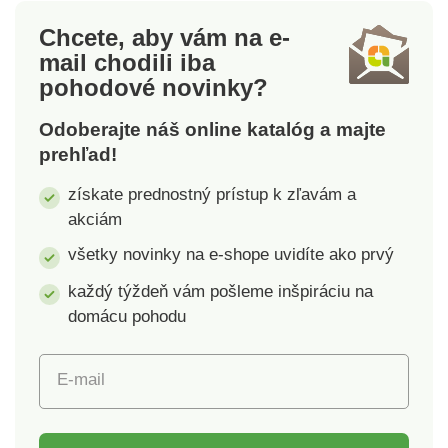
a rýchla inštalácia.
Chcete, aby vám na e-
Protišmyková
mail
chodili iba
koncovka. Tiež na
pohodové novinky?
okná, krídlové a
posuvné dvere.
Odoberajte náš online katalóg a majte
prehľad!
získate prednostný prístup k zľavám a
akciám
všetky novinky na e-shope uvidíte ako prvý
každý týždeň vám pošleme inšpiráciu na
domácu pohodu
E-mail