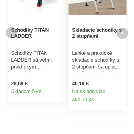
Schodíky TITAN
Skladacie schodíky s
LADDER
2 stupňami
Schodíky TITAN
Ľahké a praktické
LADDER sú veľmi
skladacie schodíky s
praktickým
2 stupňami sa uplatnia
pomocníkom pre
v každej domácnosti.
remeselníkov,
Ľahko sa prenášajú a
28,69 €
40,19 €
domácich majstrov a
skladujú. S oporou,
Detail
Skladom 5 ks
Na sklade viac
domácnosti. Vďaka
stabilnými
Detail
ako 10 ks
produktu
nim sa dostanete k
protišmykovými
vysoko uloženým
nohami a
produktu
predmetom, ľahko
protišmykovými
zložíte a zavesíte
stúpadlami je ich
záclony, umyjete okná
používanie bezpečné.