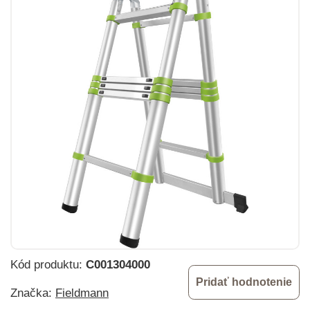
Kód produktu:
C001304000
Pridať hodnotenie
Značka:
Fieldmann