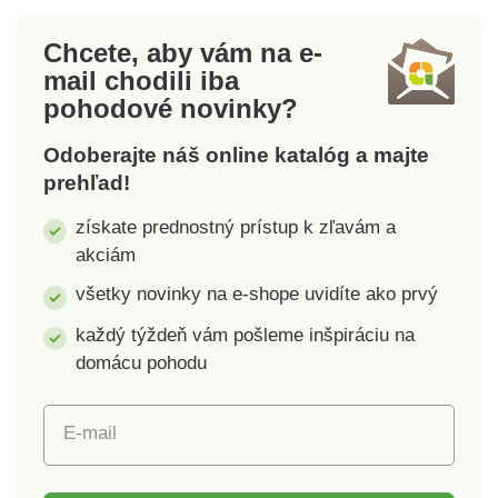
a pod. Dvojstupňové
Materiál: lakovaný
schodíky majú
kov. Rozmery: 39,5 x
Chcete, aby vám na e-
protišmykový povrch
54 x 79 cm,
mail
chodili iba
a elastomérové nohy,
maximálne zaťaženie
pohodové novinky?
ktoré zabraňujú
150 kg.
pohybu po zemi.
Odoberajte náš online katalóg a majte
Schodíky sú
prehľad!
obojstranné, skladacie
a majú kvalitnú
získate prednostný prístup k zľavám a
zosilnenú
akciám
konštrukciu.Nosnosť:
150 kg. Hmotnosť:
všetky novinky na e-shope uvidíte ako prvý
3,44 kg. Rozmery:
každý týždeň vám pošleme inšpiráciu na
dĺžka 47 cm, šírka 44
domácu pohodu
cm, výška 63 cm,
dĺžka a šírka horného
stupienka 36 x 25 cm,
E-mail
výška prvého
stupienka od zeme 22
cm, výška druhého