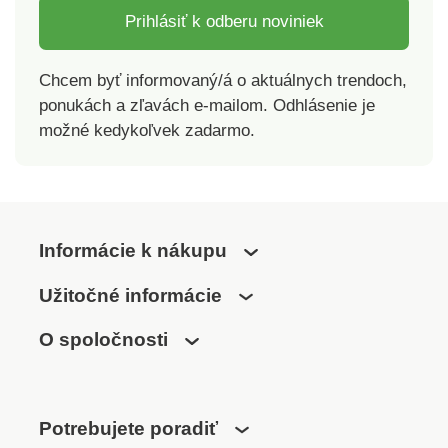
stupienka od zeme 44
Prihlásiť k odberu noviniek
cm. Materiál: kvalitný,
odolný
Chcem byť informovaný/á o aktuálnych trendoch,
plast. SchodíkyDo
ponukách a zľavách e-mailom. Odhlásenie je
dielne aj
možné kedykoľvek zadarmo.
domácnostiObojstranné
nášľapné
plochyDvojstupňovéProtišmykový
povrch aj
nohySkladaciePre
remeselníkov aj
Informácie k nákupu
domácnostiNosnosť
150 kgHmotnosť 3,44
Užitočné informácie
kg
O spoločnosti
Potrebujete poradiť