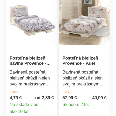
Posteľná bielizeň
Posteľná bielizeň
bavlna Provence -
Provence - Adel
Montera
Bavlnená posteľná
Bavlnená posteľná
bielizeň okúzli nielen
bielizeň okúzli nielen
svojim prekrásnym
svojim prekrásnym
vzhľadom, ale aj
vzhľadom, ale aj
- 35%
- 25%
jemnosťou a dlhou
jemnosťou a dlhou
4,79 €
od 2,89 €
57,99 €
40,99 €
Detail
životnosťou bavlnenej
životnosťou bavlnenej
Na sklade viac
Skladom 2 ks
tkaniny. Nechajte sa
tkaniny. Nechajte sa
Detail
ako 10 ks
produktu
hýčkať aj počas
hýčkať aj počas