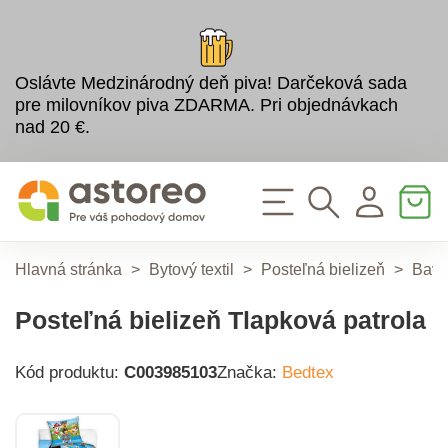
Oslávte Medzinárodný deň piva! Darčeková sada
pre milovníkov piva ZDARMA. Pri objednávkach
nad 20 €.
Hlavná stránka
>
Bytový textil
>
Posteľná bielizeň
>
Bavl
Posteľná bielizeň Tlapková patrola
Kód produktu:
C003985103
Značka:
Bedtex