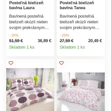
Posteľná bielizeň
Posteľná bielizeň
bavlna Laura
bavlna Tanea
Bavlnená posteľná
Bavlnená posteľná
bielizeň okúzli nielen
bielizeň okúzli nielen
svojim prekrásnym
svojim prekrásnym
vzhľadom, ale aj
vzhľadom, ale aj
- 25%
- 25%
jemnosťou a dlhou
jemnosťou a dlhou
51,59 €
36,89 €
27,59 €
20,49 €
Detail
Detail
životnosťou bavlnenej
životnosťou bavlnenej
Skladom 1 ks
Skladom 1 ks
tkaniny. Nechajte sa
tkaniny. Nechajte sa
produktu
produktu
hýčkať aj počas
hýčkať aj počas
spánku.Vyrobené z
spánku.Vyrobené z
tkaniny s vysokou
tkaniny s vysokou
hustotou priadze a
hustotou priadze a
kvalitnou tlačou.100 %
kvalitnou tlačou.100 %
bavlna.Zipsový
bavlna.Zipsový
uzáver.Výrobca
uzáver.Výrobca
odporúča pranie na
odporúča pranie na
60°C, čím je
60°C, čím je
garantované
garantované