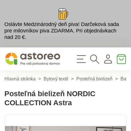
Oslávte Medzinárodný deň piva! Darčeková sada
pre milovníkov piva ZDARMA. Pri objednávkach
nad 20 €.
Hlavná stránka
>
Bytový textil
>
Posteľná bielizeň
>
Bavl
Posteľná bielizeň NORDIC
COLLECTION Astra