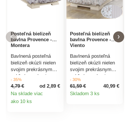
Posteľná bielizeň
Posteľná bielizeň
bavlna Provence -
bavlna Provence -
Montera
Viento
Bavlnená posteľná
Bavlnená posteľná
bielizeň okúzli nielen
bielizeň okúzli nielen
svojim prekrásnym
svojim prekrásnym
vzhľadom, ale aj
vzhľadom, ale aj
- 35%
- 30%
jemnosťou a dlhou
jemnosťou a dlhou
4,79 €
od 2,89 €
61,59 €
40,99 €
životnosťou bavlnenej
životnosťou bavlnenej
Detail
Na sklade viac
Skladom 3 ks
tkaniny. Nechajte sa
tkaniny. Nechajte sa
Detail
ako 10 ks
produktu
hýčkať aj počas
hýčkať aj počas
spánku.Vyrobené z
spánku. Vyrobené z
produktu
tkaniny s vysokou
tkaniny s vysokou
hustotou priadze a
hustotou priadze a
kvalitnou tlačou.100 %
kvalitnou tlačou. 100