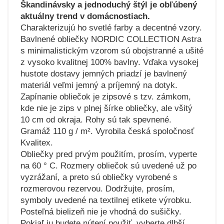
Škandinávsky a jednoduchý štýl je obľúbený
aktuálny trend v domácnostiach.
Charakterizujú ho svetlé farby a decentné vzory.
Bavlnené obliečky NORDIC COLLECTION Astra
s minimalistickým vzorom sú obojstranné a ušité
z vysoko kvalitnej 100% bavlny. Vďaka vysokej
hustote dostavy jemných priadzí je bavlnený
materiál veľmi jemný a príjemný na dotyk.
Zapínanie obliečok je zipsové s tzv. zámkom,
kde nie je zips v plnej šírke obliečky, ale všitý
10 cm od okraja. Rohy sú tak spevnené.
Gramáž 110 g / m². Vyrobila česká spoločnosť
Kvalitex.
Obliečky pred prvým použitím, prosím, vyperte
na 60 ° C. Rozmery obliečok sú uvedené už po
vyzrážaní, a preto sú obliečky vyrobené s
rozmerovou rezervou. Dodržujte, prosím,
symboly uvedené na textilnej etikete výrobku.
Posteľná bielizeň nie je vhodná do sušičky.
Pokiaľ ju budete nútení použiť, vyberte dlhší