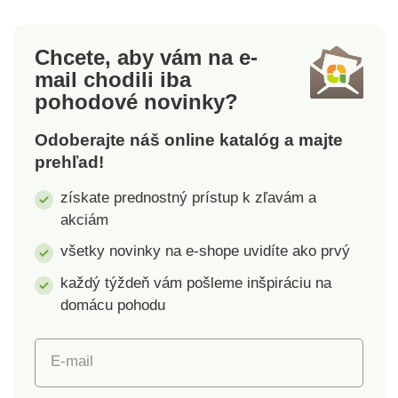
bavlna.Zipsový
% bavlna. Zipsový
uzáver.
uzáver.
Chcete, aby vám na e-
mail
chodili iba
pohodové novinky?
Odoberajte náš online katalóg a majte
prehľad!
získate prednostný prístup k zľavám a
akciám
všetky novinky na e-shope uvidíte ako prvý
každý týždeň vám pošleme inšpiráciu na
domácu pohodu
E-mail