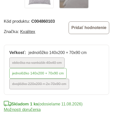
Kód produktu:
C004860103
Pridať hodnotenie
Značka:
Kvalitex
Veľkosť:
jednolôžko 140x200 + 70x90 cm
obliečka na vankúšik 40x40 cm
jednolôžko 140x200 + 70x90 cm
dvojlôžko 220x200 + 2x 70x90 cm
Skladom 1 ks
(odosielame 11.08.2026)
Možnosti doručenia