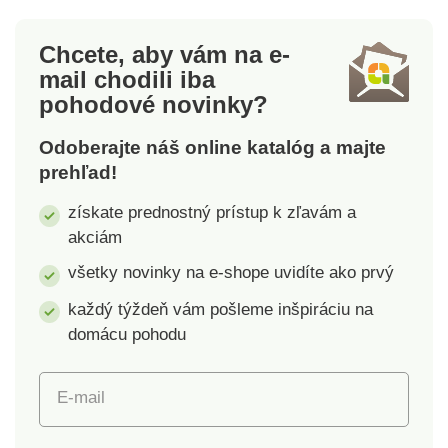
téglikDelená fľaša so
navyše ďalšie 4
samostatnými
priehradky, teda
Chcete, aby vám na e-
viečkamiSkladacia
celkom 8 skrýš pre
mail
chodili iba
miskaPraktické pútko
maškrty.Materiál:
pohodové novinky?
na nosenie
plast. Rozmery:
priemer 22,5 cm,
Odoberajte náš online katalóg a majte
výška 4,5 cm.Hra pre
prehľad!
psovOtočný
diskInteraktívna
získate prednostný prístup k zľavám a
zábavaHľadanie
akciám
schovaných odmien8
všetky novinky na e-shope uvidíte ako prvý
priehradok pre
maškrtyJednoduchá
každý týždeň vám pošleme inšpiráciu na
údržbaProtišmykové
domácu pohodu
nôžky
E-mail