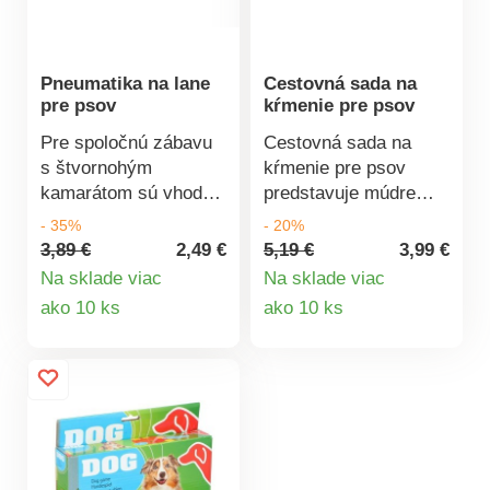
Pneumatika na lane
Cestovná sada na
pre psov
kŕmenie pre psov
Pre spoločnú zábavu
Cestovná sada na
s štvornohým
kŕmenie pre psov
kamarátom sú vhodné
predstavuje múdre
preťahovadlá. Psíkov
riešenie na
- 35%
- 20%
taký druh zábavy
prechádzky a výlety.
3,89 €
2,49 €
5,19 €
3,99 €
nesmierne baví a budú
Skladá sa z fľaše a
Na sklade viac
Na sklade viac
vďační za každú hru s
téglika. Fľaša je
Detail
Detail
ako 10 ks
ako 10 ks
vami. Hračka je
delená na 2 časti a
produktu
produktu
vyrobená z
umožňuje jednu z nich
netoxického
naplniť vodou a druhú
gumového materiálu a
psími maškrtami.
bavlneného povrazu.
Každá z častí je
Rozmery: 13,5 x 27
samostatne
cm. Vyrobené v Číne.
uzatvárateľná