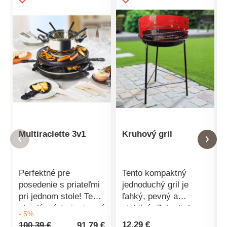
Multiraclette 3v1
Kruhový gril
Perfektné pre
Tento kompaktný
posedenie s priateľmi
jednoduchý gril je
pri jednom stole! Tento
ľahký, pevný a
skvelý prístroj pripraví
stabilný. Zoberte ho
- 5%
dokonalú hostinu až
so sebou napríklad do
12,29 €
100,39 €
91,79 €