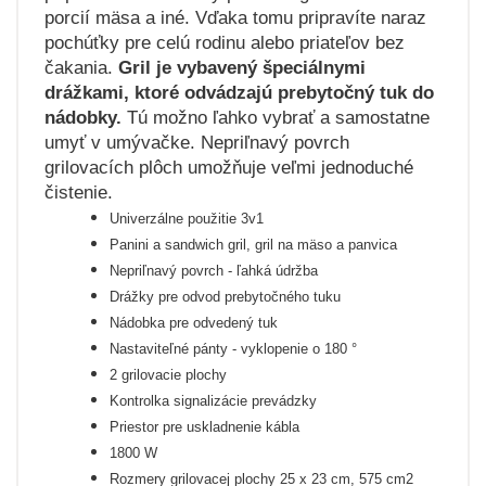
porcií mäsa a iné. Vďaka tomu pripravíte naraz
pochúťky pre celú rodinu alebo priateľov bez
čakania.
Gril je vybavený špeciálnymi
drážkami, ktoré odvádzajú prebytočný tuk do
nádobky.
Tú možno ľahko vybrať a samostatne
umyť v umývačke. Nepriľnavý povrch
grilovacích plôch umožňuje veľmi jednoduché
čistenie.
Univerzálne použitie 3v1
Panini a sandwich gril, gril na mäso a panvica
Nepriľnavý povrch - ľahká údržba
Drážky pre odvod prebytočného tuku
Nádobka pre odvedený tuk
Nastaviteľné pánty - vyklopenie o 180 °
2 grilovacie plochy
Kontrolka signalizácie prevádzky
Priestor pre uskladnenie kábla
1800 W
Rozmery grilovacej plochy 25 x 23 cm, 575 cm2