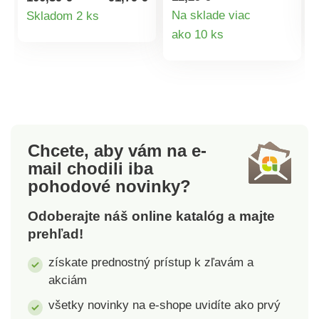
pre 6 ľudí. Hore si
parku, na dovolenku,
Detail
Na sklade viac
Skladom 2 ks
môžete pochutnávať
na balkón a pod.
Detail
ako 10 ks
produktu
na fondue z mäsa,
Smaltované ohnisko je
pečiva či zeleniny,
opatrené zástenou
produktu
uprostred na skvelých
proti vetru. Výškovo
grilovaných mäsách!
nastaviteľný grilovací
rošt v 4 stupňoch s
odnímateľnou
rukoväťou. Stabilný
Chcete, aby vám na e-
stojan s koncovkami
mail
chodili iba
šetrnými k povrchu.
pohodové novinky?
Jednoduchá montáž.
Materiál: smaltovaná a
Odoberajte náš online katalóg a majte
chrómovaná oceľ.
prehľad!
Rozmery: priemer cca
33 cm, výška 56 cm.
získate prednostný prístup k zľavám a
akciám
všetky novinky na e-shope uvidíte ako prvý