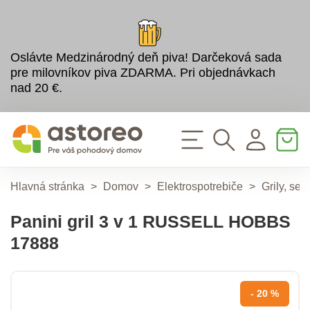
Oslávte Medzinárodný deň piva! Darčeková sada
pre milovníkov piva ZDARMA. Pri objednávkach
nad 20 €.
Hlavná stránka
>
Domov
>
Elektrospotrebiče
>
Grily, se
Panini gril 3 v 1 RUSSELL HOBBS
17888
- 20 %