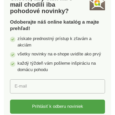
mail
chodili iba
biela. Rozmery: 270 x
pohodové novinky?
95 x 380 mm
Odoberajte náš online katalóg a majte
prehľad!
získate prednostný prístup k zľavám a
akciám
všetky novinky na e-shope uvidíte ako prvý
každý týždeň vám pošleme inšpiráciu na
domácu pohodu
E-mail
Prihlásiť k odberu noviniek