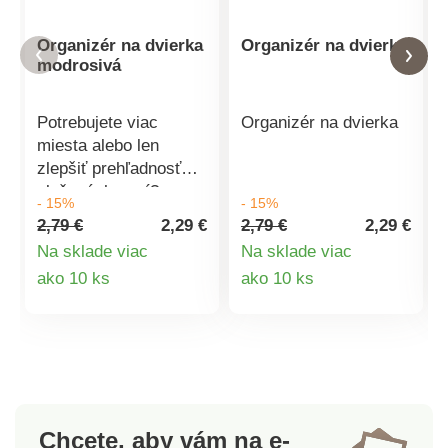
Organizér na dvierka
Organizér na dvierka
modrosivá
Potrebujete viac
Organizér na dvierka
miesta alebo len
zlepšiť prehľadnosť
uložených vecí?
- 15%
- 15%
Organizér môžete
2,79 €
2,29 €
2,79 €
2,29 €
umiestniť nielen do
Na sklade viac
Na sklade viac
dverí kuchynskej
Detail
Detail
ako 10 ks
ako 10 ks
skrinky, ale aj do
kúpeľne, šatne a pod.
produktu
produktu
Montáž zaberie
obyčajnú minútku
pomocou
obojstranných
lepiacich pások.
Chcete, aby vám na e-
Materiál: plast, farba