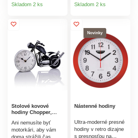
Detail
Detail
hodí do každého
interiéru. Nemajú
Skladom 2 ks
Skladom 2 ks
interiéru. Rozmery: 62
zadnú stenu.
produktu
produktu
x 62 x 5 cm.
Prevádzka: 1x AA
Prevádzka na 1 x
batérie (nie je
batérie AA (niesú
súčasťou balenia).
Novinky
súčasťou
Materiál: drevo, kov.
balenia).Nástenné
Rozmery: priemer 60
kovové hodinyVeľké a
cm.Nástenné
prehľadné
hodinyPriemer 60
číslicePrevádzka na 1
cmPrehľadnéPrevádzka
x batérie AA (niesú
na batérie 1x AA (nie
súčasťou balenia)
je súčasťou balenia)
Stolové kovové
Nástenné hodiny
hodiny Chopper,
rádiom riadené
Ultra-moderné presné
Ani nemusíte byť
hodiny v retro dizajne
motorkári, aby vám
s presnosťou na
doma strážili čas