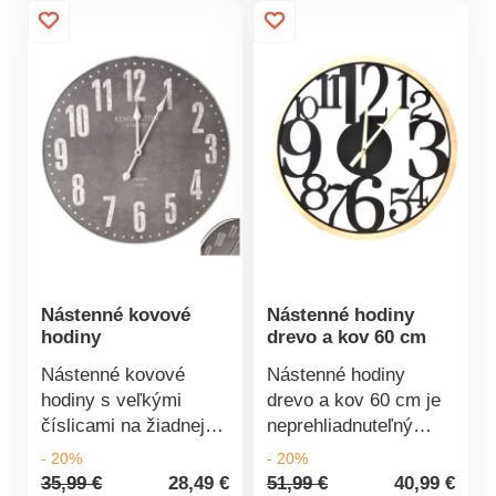
batériu AA, 1,5 V (nie
62 x 62 x 5 cm.
je súčasťou).
Prevádzka na 1 x AA
Perfektne sa hodí na
batérie (niesú
záhradný múr, plot
súčasťou balenia).
alebo kôlňu.
Nástenné hodiny Old
Rustikálny kovový
Town Pôsobivý retro
povrch. Odolné voči
štýl Prevádzka na 1 x
počasiu.
AA batérie (niesú
GAINSBOROUGH.
súčasťou balenia)
Nástenné kovové
Nástenné hodiny
hodiny
drevo a kov 60 cm
Nástenné kovové
Nástenné hodiny
hodiny s veľkými
drevo a kov 60 cm je
číslicami na žiadnej
neprehliadnuteľný
stene neprehliadnete.
dizajnový kúsok na
- 20%
- 20%
Ich jednoduchý štýl sa
stenu každého
35,99 €
28,49 €
51,99 €
40,99 €