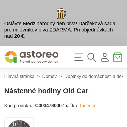
Oslávte Medzinárodný deň piva! Darčeková sada
pre milovníkov piva ZDARMA. Pri objednávkach
nad 20 €.
Hlavná stránka
>
Domov
>
Doplnky do domácnosti a deko
Nástenné hodiny Old Car
Kód produktu:
C003478000
Značka:
Indecor