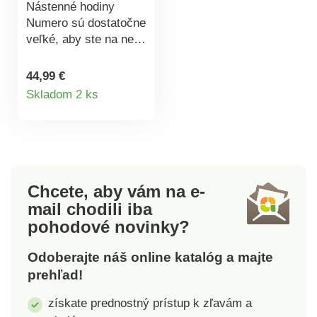
Nástenné hodiny
Numero sú dostatočne
veľké, aby ste na ne
videli už z diaľky.
Praktické veľké
44,99 €
Detail
číslice umožňujú
Skladom 2 ks
pohodlnú informáciu o
produktu
čase. Materiál: drevo,
kov. Rozmery: 62 x 62
x 5 cm. Prevádzka na
1 x AA batérie (niesú
súčasťou
Chcete, aby vám na e-
balenia).Nástenné
mail
chodili iba
hodinyVeľké
pohodové novinky?
čísliceDrevo a
kovPrevádzka na 1 x
Odoberajte náš online katalóg a majte
AA batérie (niesú
prehľad!
súčasťou balenia)
získate prednostný prístup k zľavám a