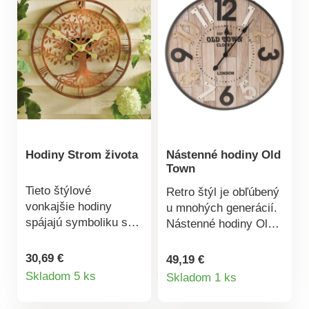
Hodiny Strom života
Nástenné hodiny Old
Town
Tieto štýlové
Retro štýl je obľúbený
vonkajšie hodiny
u mnohých generácií.
spájajú symboliku s
Nástenné hodiny Old
funkčnosťou: „Strom
Town sú jednoduché a
života“ symbolizuje
vďaka veľkým
30,69 €
49,19 €
Detail
Detail
rast a spojenie s
čísliciam aj pôsobivé
Skladom 5 ks
Skladom 1 ks
prírodou. Prevádzka
a praktické. Materiál:
produktu
produktu
na 1 ceruzkovú
drevo, kov. Rozmery: