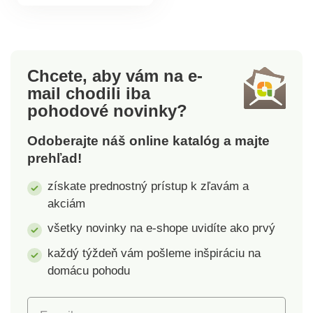
produktu
drevo, kov. Rozmery:
62 x 62 x 5 cm.
Prevádzka na 1 x AA
batérie (niesú
súčasťou balenia).
Chcete, aby vám na e-
Nástenné hodiny Old
mail
chodili iba
Town Pôsobivý retro
pohodové novinky?
štýl Prevádzka na 1 x
AA batérie (niesú
Odoberajte náš online katalóg a majte
súčasťou balenia)
prehľad!
získate prednostný prístup k zľavám a
akciám
všetky novinky na e-shope uvidíte ako prvý
každý týždeň vám pošleme inšpiráciu na
domácu pohodu