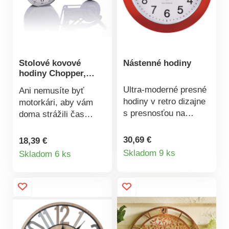
x batérie AA (niesú
na batérie 1x AA (nie
súčasťou balenia)
je súčasťou balenia)
Stolové kovové
Nástenné hodiny
hodiny Chopper,
rádiom riadené
Ultra-moderné presné
Ani nemusíte byť
hodiny v retro dizajne
motorkári, aby vám
s presnosťou na
doma strážili čas
zlomky sekundy.
práve tieto štýlové
Ľahko čitateľný
dekoratívne hodiny v
30,69 €
18,39 €
Detail
Detail
ciferník so
podobe luxusného
Skladom 9 ks
Skladom 6 ks
sekundovou ručičkou
chopperu. Kedykoľvek
produktu
produktu
a automatickým
upriete svoj pohľad na
prepínaním na
predné koleso
letný/zimný čas.
motocykla, okamžite
Dokonalé hodiny
budete vedieť koľko
nielen do kuchyne!
bije. Krásne retro