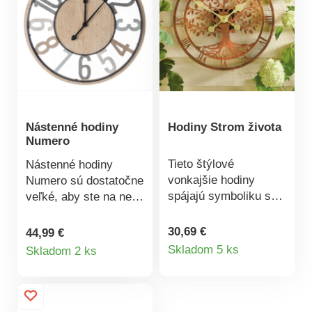
hodiny sú riadené
rádiom a sú
prepracované do
najmenšieho detailu.
Prevádzka na 1x AA
batériu (nie je
súčasťou). Materiál:
kov. Rozmery: 31,5 x
Nástenné hodiny
Hodiny Strom života
9,5 x 18,5 cm.
Numero
Tieto štýlové
Nástenné hodiny
vonkajšie hodiny
Numero sú dostatočne
spájajú symboliku s
veľké, aby ste na ne
funkčnosťou: „Strom
videli už z diaľky.
života“ symbolizuje
Praktické veľké
30,69 €
44,99 €
Detail
Detail
rast a spojenie s
číslice umožňujú
Skladom 5 ks
Skladom 2 ks
prírodou. Prevádzka
pohodlnú informáciu o
produktu
produktu
na 1 ceruzkovú
čase. Materiál: drevo,
batériu AA, 1,5 V (nie
kov. Rozmery: 62 x 62
je súčasťou).
x 5 cm. Prevádzka na