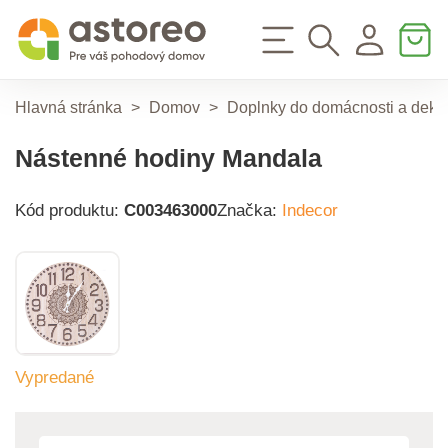
Hlavná stránka
>
Domov
>
Doplnky do domácnosti a deko
Nástenné hodiny Mandala
Kód produktu:
C003463000
Značka:
Indecor
Vypredané