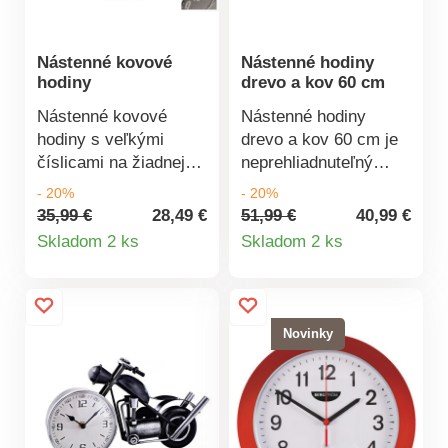
Nástenné kovové
Nástenné hodiny
hodiny
drevo a kov 60 cm
Nástenné kovové
Nástenné hodiny
hodiny s veľkými
drevo a kov 60 cm je
číslicami na žiadnej
neprehliadnuteľný
stene neprehliadnete.
dizajnový kúsok na
- 20%
- 20%
Ich jednoduchý štýl sa
stenu každého
35,99 €
28,49 €
51,99 €
40,99 €
Detail
Detail
hodí do každého
interiéru. Nemajú
Skladom 2 ks
Skladom 2 ks
interiéru. Rozmery: 62
zadnú stenu.
produktu
produktu
x 62 x 5 cm.
Prevádzka: 1x AA
Prevádzka na 1 x
batérie (nie je
batérie AA (niesú
súčasťou balenia).
Novinky
súčasťou
Materiál: drevo, kov.
balenia).Nástenné
Rozmery: priemer 60
kovové hodinyVeľké a
cm.Nástenné
prehľadné
hodinyPriemer 60
číslicePrevádzka na 1
cmPrehľadnéPrevádzka