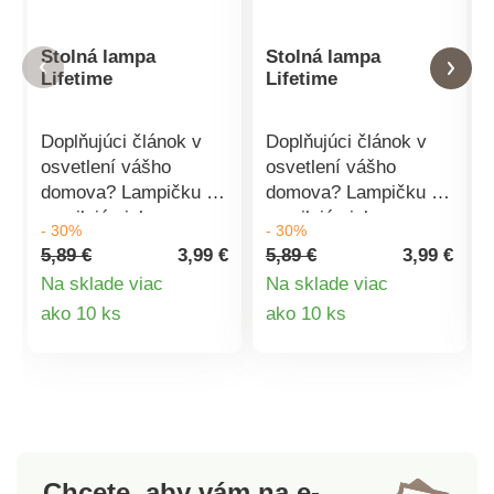
Stolná lampa
Stolná lampa
Lifetime
Lifetime
Doplňujúci článok v
Doplňujúci článok v
osvetlení vášho
osvetlení vášho
domova? Lampičku si
domova? Lampičku si
zamilujú nielen
zamilujú nielen
- 30%
- 30%
vyznávači
vyznávači
5,89 €
3,99 €
5,89 €
3,99 €
škandinávskeho štýlu.
škandinávskeho štýlu.
Na sklade viac
Na sklade viac
Neomylne vdýchne
Neomylne vdýchne
Detail
Detail
ako 10 ks
ako 10 ks
každému interiéru
každému interiéru
nadčasovosť,
nadčasovosť,
produktu
produktu
eleganciu a jedinečný
eleganciu a jedinečný
štýl. Spojenie
štýl. Spojenie
minimalistického a
minimalistického a
zároveň moderného
zároveň moderného
dizajnu je záruka
dizajnu je záruka
Chcete, aby vám na e-