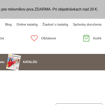
 pre milovníkov piva ZDARMA. Pri objednávkach nad 20 €.
Blog
Online katalóg
Žiadosť o katalóg
Spôsoby doručenia
čet
Obľúbené
Košík
KATALÓG
eto