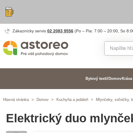
Zákaznícky servis
02 2083 9556
(Po – Pia: 7:00 – 20:00, So 8:0
Bytový textil
Domov
Krása
Hlavná stránka
>
Domov
>
Kuchyňa a jedáleň
>
Mlynčeky, soľničky, 
Elektrický duo mlynče