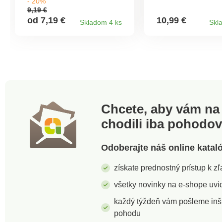
- 20%
voľnú plochu kuchynskej
kuchynskej linky 
9,19 €
linky všade tam, kde ho
tam, kde ho práve
od 7,19 €
10,99 €
Skladom 4 ks
Skl
práve potrebujete. Čerstvo
potrebujete. Čerst
namleté korenie má lepšiu
namleté korenie m
chuť i vôňu. Materiál:
chuť i vôňu. Materi
drevo, keramický mlecí
drevo, plast, chróm
mechanizmus mlynčeka.
keramický mlecí
mechanizmus mly
Rozmery: 5 cm, v. 
Chcete, aby vám na 
chodili iba pohodo
Odoberajte náš online katal
získate prednostný prístup k 
všetky novinky na e-shope uvid
každý týždeň vám pošleme inš
pohodu