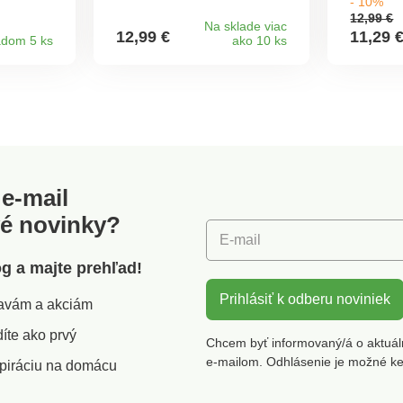
- 10%
všade
kuchynskej linky všade
12,99 €
tam, kde ho práve
Na sklade viac
12,99 €
11,29 
adom 5 ks
ako 10 ks
vo
potrebujete. Čerstvo
á lepšiu
namleté korenie má lepšiu
ál:
chuť i vôňu. Možnosť
,
nastavenia hrubosti mletia
pomocou závitu. Materiál:
nčeka.
drevo, plast, chróm,
15 cm.
keramický mlecí
mechanizmus mlynčeka.
Rozmery: 5,5 cm, v. 20 cm.
e-mail
vé novinky?
E-mail
óg a majte prehľad!
Prihlásiť k odberu noviniek
zľavám a akciám
íte ako prvý
Chcem byť informovaný/á o aktuál
e-mailom. Odhlásenie je možné k
piráciu na domácu