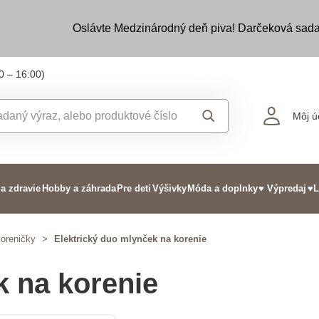
Oslávte Medzinárodný deň piva! Darčeková sada
0 – 16:00)
Môj ú
 a zdravie
Hobby a záhrada
Pre deti
Výšivky
Móda a doplnky
♥ Výpredaj
♥L
koreničky
>
Elektrický duo mlynček na korenie
k na korenie