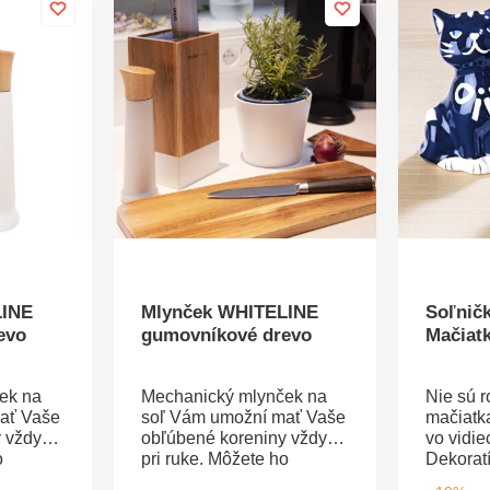
LINE
Mlynček WHITELINE
Soľničk
evo
gumovníkové drevo
Mačiat
ek na
Mechanický mlynček na
Nie sú 
ať Vaše
soľ Vám umožní mať Vaše
mačiatka
 vždy
obľúbené koreniny vždy
vo vidi
o
pri ruke. Môžete ho
Dekoratí
ú plochu
umiestniť na voľnú plochu
Súprava