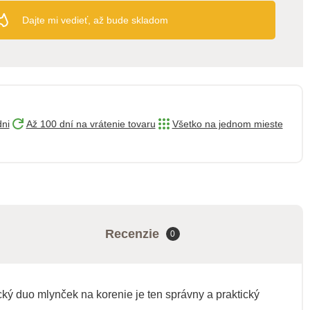
Dajte mi vedieť, až bude skladom
dni
Až 100 dní na vrátenie tovaru
Všetko na jednom mieste
Recenzie
0
ický duo mlynček na korenie je ten správny a praktický