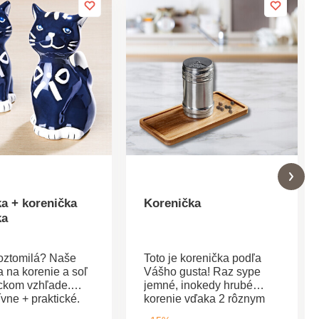
a + korenička
Korenička
ka
roztomilá? Naše
Toto je korenička podľa
 na korenie a soľ
Vášho gusta! Raz sype
eckom vzhľade.
jemné, inokedy hrubé
vne + praktické.
korenie vďaka 2 rôznym
 2 ks.
perforáciám z nerezu.