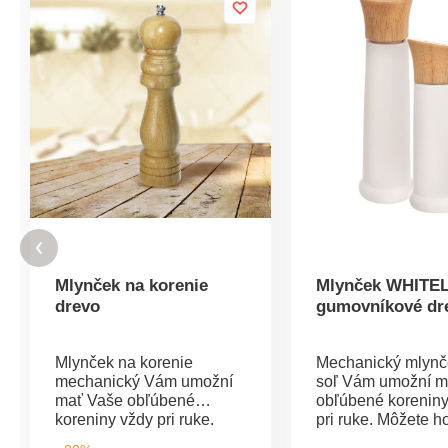
Mlynček na korenie
Mlynček WHITE
drevo
gumovníkové dr
Mlynček na korenie
Mechanický mlynč
mechanický Vám umožní
soľ Vám umožní m
mať Vaše obľúbené
obľúbené koreniny
koreniny vždy pri ruke.
pri ruke. Môžete h
Môžete ho umiestniť na
umiestniť na voľn