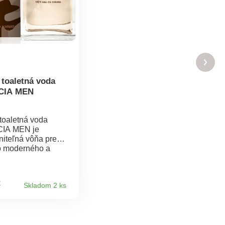
 toaletná voda
CIA MEN
toaletná voda
IA MEN je
iteľná vôňa pre
 moderného a
domého muža.
orí zmes rôznych
ch bylín, ako je
€
Skladom 2 ks
t. Cédrové drevo
vôni luxusný
va -
t, čučoriedka
 čokoláda, kávové