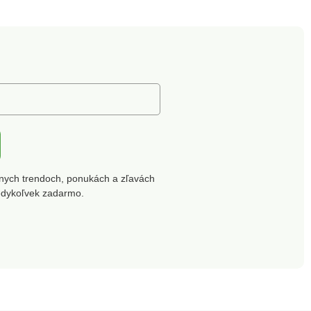
 drevo
nych trendoch, ponukách a zľavách
edykoľvek zadarmo.