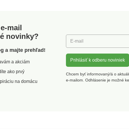
inú sa
tóny Základ - koža,
tvoria
cédrové
ravidla
e-mail
-
 (tzv.
vé novinky?
e
E-mail
oľkých
ení
óg a majte prehľad!
le 2-3
Prihlásiť k odberu noviniek
zľavám a akciám
óny -
ia fáza
íte ako prvý
Chcem byť informovaný/á o aktuál
 4
e-mailom. Odhlásenie je možné k
piráciu na domácu
o byť aj
qua,
icylate,
,