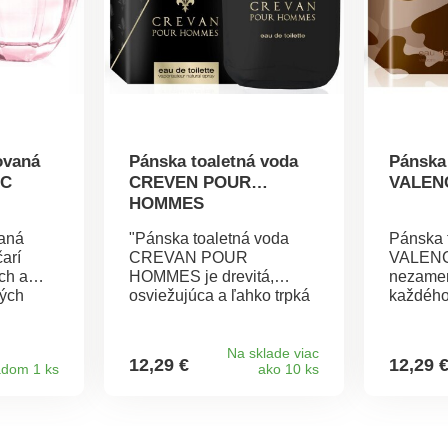
ovaná
Pánska toaletná voda
Pánska
IC
CREVEN POUR
VALEN
HOMMES
aná
"Pánska toaletná voda
Pánska 
arí
CREVAN POUR
VALENC
ch a
HOMMES je drevitá,
nezamen
vých
osviežujúca a ľahko trpká
každého
ne ruže,
vôňa vhodná pre každú
sebave
sa snúbia
dennú dobu. Každý tón
Vôňu tv
adom a
dopĺňa obraz
korenený
Na sklade viac
12,29 €
12,29 
adom 1 ks
ako 10 ks
cieľavedomého muža,
bergamo
 plnú
ktorý si váži vlastný život.
dodáva 
ského
Hlava - bergamot Srdce -
charakter. Hla
breza, jazmín Základ -
bergamo
j (tzv.
jantár
Srdce -