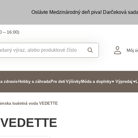
Oslávte Medzinárodný deň piva! Darčeková sada
0 – 16:00)
Môj ú
 a zdravie
Hobby a záhrada
Pre deti
Výšivky
Móda a doplnky
♥ Výpredaj
♥L
ámska toaletná voda VEDETTE
a VEDETTE