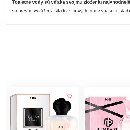
Toaletné vody sú vďaka svojmu zloženiu najvhodnejš
sa presne vyvážená sila kvetinových tónov spája so sla