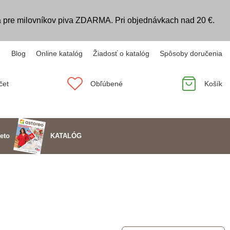
 pre milovníkov piva ZDARMA. Pri objednávkach nad 20 €.
Blog
Online katalóg
Žiadosť o katalóg
Spôsoby doručenia
čet
Obľúbené
Košík
KATALÓG
eto