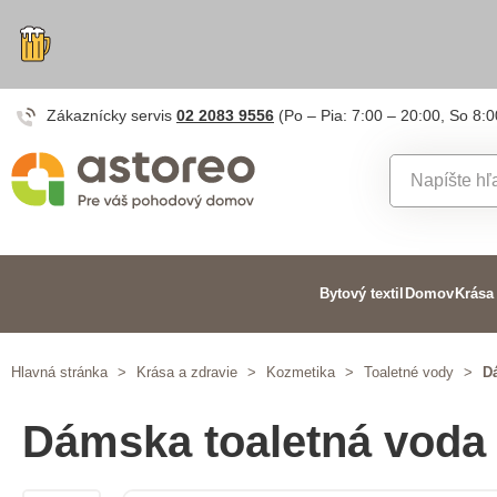
Zákaznícky servis
02 2083 9556
(Po – Pia: 7:00 – 20:00, So 8:0
Bytový textil
Domov
Krása
Hlavná stránka
>
Krása a zdravie
>
Kozmetika
>
Toaletné vody
>
D
Dámska toaletná vod