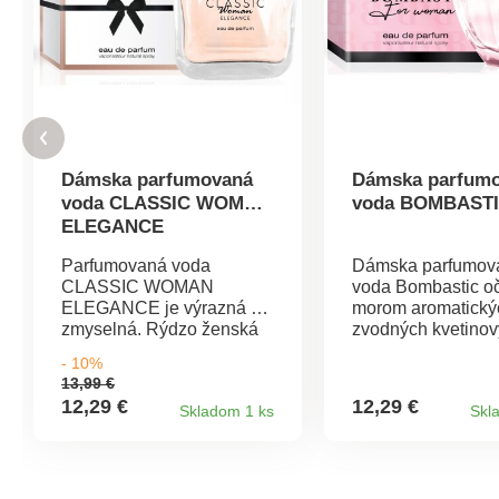
Dámska parfumovaná
Dámska parfum
voda CLASSIC WOMAN
voda BOMBAST
ELEGANCE
Parfumovaná voda
Dámska parfumov
CLASSIC WOMAN
voda Bombastic oč
ELEGANCE je výrazná a
morom aromatický
zmyselná. Rýdzo ženská
zvodných kvetino
vonná kompozícia
vôní. Zmyselné vô
- 10%
predstavuje silne
orchidey a frézie 
13,99 €
návykovú vôňu, ktorej
s koreneným zákl
12,29 €
12,29 €
Skladom 1 ks
Skl
jednoducho
vytvoria intenzívnu
neodoláte.Parfumovaná
parfumovanú vodu
voda hneď v úvode osvieži
zmyselnosti a žen
zmysly citrónom,
vyžarovania. Hlava -
pomarančom a
bergamot, zelený ča