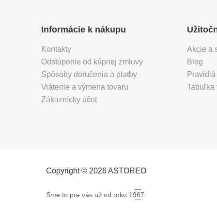
a sú spravidla veľmi
intenzívne, odznievajú
rýchlo)Srdce - jazmín,
Informácie k nákupu
Užitoč
ovocné tóny, ruže (tzv.
stredné tóny - nastupujú
Kontakty
Akcie a 
po niekoľkých minútach,
vydržia obvykle 2-3
Odstúpenie od kúpnej zmluvy
Blog
hodiny)Základ - labdanum,
Spôsoby doručenia a platby
Pravidlá
pačuli, tonka fazuľa,
madagaskarská vanilka,
Vrátenie a výmena tovaru
Tabuľka 
biele pižmo (tzv. nízke tóny
Zákaznícky účet
- posledná a najdlhšia
fáza parfumu, vydrží asi 4
hodiny, ale môže to byť aj
celý deň)Zloženie: alcohol
denat., aqua, parfum,
linalool, hydroxycitronellal,
limonene, benzyl
salicylate, geraniol,
Copyright © 2026 ASTOREO
citronellol, coumarin, hexyl
cinnamal, CI 17200, CI
Sme tu pre vás už od roku
1967.
19140.