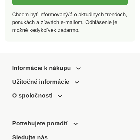
peny.Vyrobené v ČR a
dermatologicky
Chcem byť informovaný/á o aktuálnych trendoch,
testované. Objem: 500
ponukách a zľavách e-mailom. Odhlásenie je
ml.
možné kedykoľvek zadarmo.
Informácie k nákupu
Užitočné informácie
O spoločnosti
Potrebujete poradiť
Sledujte nás