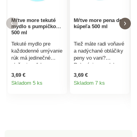
Mŕtve more tekuté
Mŕtve more pena do
mydlo s pumpičkou
kúpeľa 500 ml
500 ml
Tekuté mydlo pre
Tiež máte radi voňavé
každodenné umývanie
a nadýchané obláčiky
rúk má jedinečné
peny vo vani?
zloženie vďaka
Relaxácia v podobe
minerálom a stopovým
kúpeľa patrí medzi
3,69 €
3,69 €
prvkom z Mŕtveho
najviac vyhľadávané
Detail
Detail
Skladom 5 ks
Skladom 7 ks
mora. Obsahuje
druhy odpočinku. Ak
produktu
produktu
dokonca aj také, ktoré
si navyše doprajete
v žiadnom inom
ošetrujúci a voňavý
slanom jazere alebo
kúpeľ, prežitok a
mori nenájdete. Ich
dobrá nálada sa
vysoká koncentrácia
znásobí. Pena s
prekrvuje, čistí a
extraktom z morských
regeneruje každú
rias a soľou z Mŕtveho