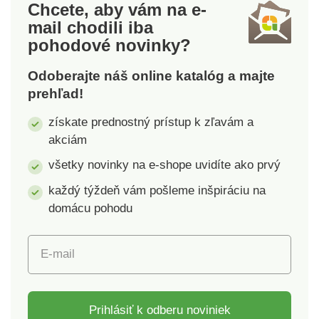
Chcete, aby vám na e-
pokožku. Vaše ruky
mora je vhodná aj k
mail
chodili iba
tak dostanú tú
veľmi častým
pohodové novinky?
najlepšiu starostlivosť.
kúpeľom. Nová
Vyrobené v ČR a
receptúra vylepšila
Odoberajte náš online katalóg a majte
dermatologicky
penu o extrakt riasy
prehľad!
testované. Objem: 500
(Ulva Lactuca) a soľ z
ml.
Mŕtveho mora.
získate prednostný prístup k zľavám a
Výrobky použité na
akciám
výrobu vznikali v
unikátnych prírodných
všetky novinky na e-shope uvidíte ako prvý
podmienkach a pre
každý týždeň vám pošleme inšpiráciu na
ľudskú pokožku majú
domácu pohodu
vďaka svojmu
zloženiu nesmiernu
cenu. Použitie: Do
E-mail
prúdu teplej vody
nalejte toľko
prípravku, koľko
potrebujete vytvoriť
Prihlásiť k odberu noviniek