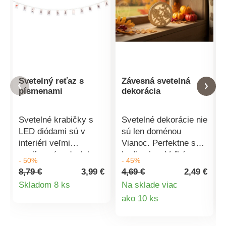
Svetelný reťaz s
Závesná svetelná
písmenami
dekorácia
Svetelné krabičky s
Svetelné dekorácie nie
LED diódami sú v
sú len doménou
interiéri veľmi
Vianoc. Perfektne sa
zaujímavým doplnkom
hodia aj na Veľkú noc
- 50%
- 45%
a navyše za vás
a v iné ročné obdobie.
8,79 €
3,99 €
4,69 €
2,49 €
povedia originálnym
LED dekoráciu stačí
Detail
Skladom 8 ks
Na sklade viac
spôsobom to, čo máte
iba zavesiť do okna,
Detail
ako 10 ks
produktu
na srdci. Všetky milé
na stenu alebo len tak
slová, heslá alebo
postaviť na parapet či
produktu
osobné odkazy
poličku. Vďaka