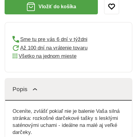
Vložiť do košíka
Sme tu pre vás 6 dní v týždni
Až 100 dní na vrátenie tovaru
Všetko na jednom mieste
Popis
Oceníte, zvlášť pokiaľ nie je balenie Vaša silná
stránka: rozkošné darčekové tašky s lesklými
saténovými uchami - ideálne na malé aj veľké
darčeky.