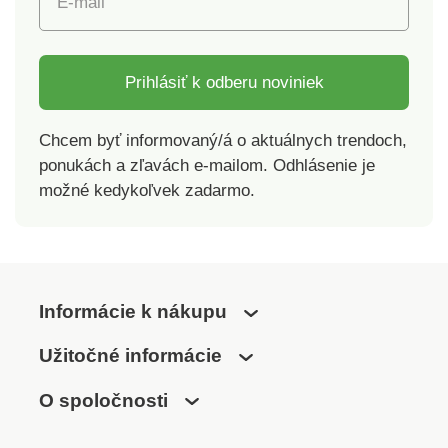
E-mail
2,2 m. Batérie nie sú
terasy a do záhrad.
súčasťou balenia.
Napájanie 2 x AAA
batérie, ktoré nie sú
súčasťou balenia.
Prihlásiť k odberu noviniek
Chcem byť informovaný/á o aktuálnych trendoch,
ponukách a zľavách e-mailom. Odhlásenie je
možné kedykoľvek zadarmo.
Informácie k nákupu
Užitočné informácie
O spoločnosti